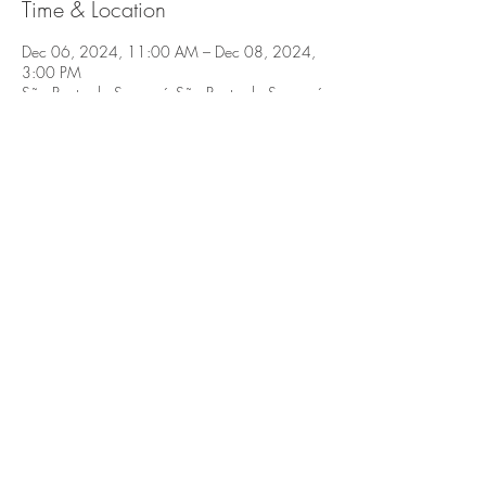
Time & Location
Dec 06, 2024, 11:00 AM – Dec 08, 2024,
3:00 PM
São Bento do Sapucaí, São Bento do Sapucaí,
SP, 12490-000, Brasil
Share this event
São Bento do Sapucaí, Serra da Mantiqueira,
SP.