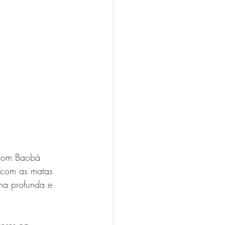
 com Baobá 
 com as matas 
ma profunda e 