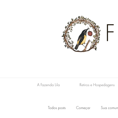
A Fazenda Lila
Retiros e Hospedagens
Todos posts
Começar
Sua comun