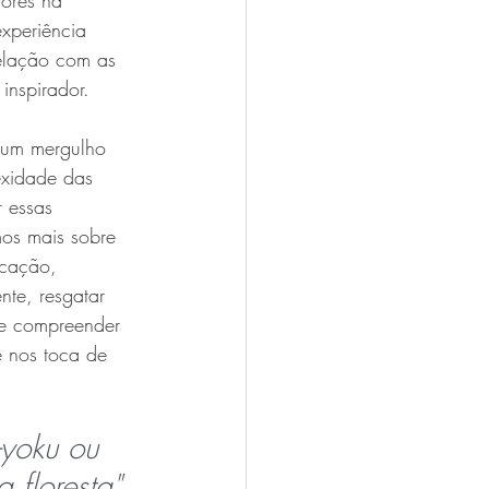
vores na 
xperiência 
elação com as 
inspirador.
 um mergulho 
xidade das 
r essas 
os mais sobre 
ficação, 
nte, resgatar 
e compreender 
e nos toca de 
-yoku ou 
 floresta"