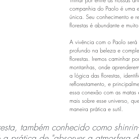
Trilhar por entre as nossas ár
companhia do Paolo é uma e
única. Seu conhecimento e r
florestas é abundante e muito 
A vivência com o Paolo será
profundo na beleza e comple
florestas. Iremos caminhar po
montanhas, onde aprenderem
a lógica das florestas, identi
reflorestamento, e principalme
essa conexão com as matas 
mais sobre esse universo, qu
maneira prática e sutil.
resta, também conhecido como shinrin
é a prática de "absorver a atmosfera da