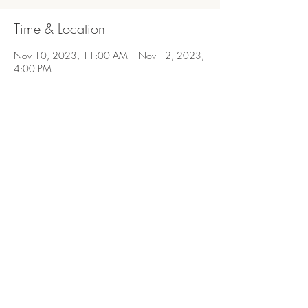
Time & Location
Nov 10, 2023, 11:00 AM – Nov 12, 2023,
4:00 PM
São Bento do Sapucaí, São Bento do Sapucaí,
SP, 12490-000, Brasil
Share this event
São Bento do Sapucaí, Serra da Mantiqueira,
SP.