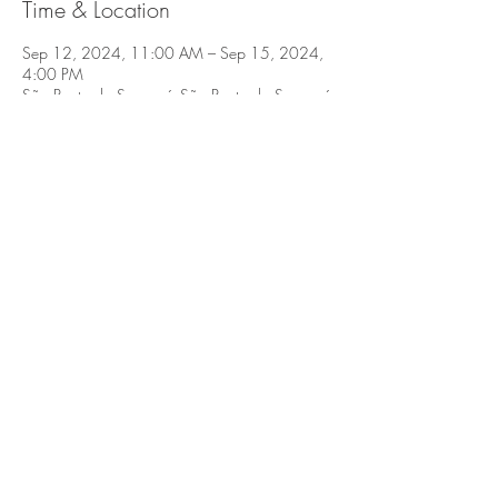
Time & Location
Sep 12, 2024, 11:00 AM – Sep 15, 2024,
4:00 PM
São Bento do Sapucaí, São Bento do Sapucaí,
SP, 12490-000, Brasil
Share this event
São Bento do Sapucaí, Serra da Mantiqueira,
SP.