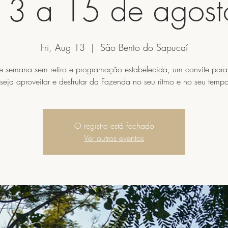
13 a 15 de agost
Fri, Aug 13
  |  
São Bento do Sapucaí
de semana sem retiro e programação estabelecida, um convite par
O registro está fechado
Ver outros eventos