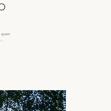
o
a quem