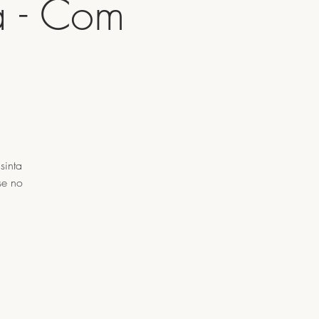
a - Com
sinta
se no