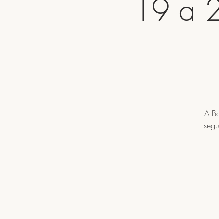
19 a 2
A Ba
segu