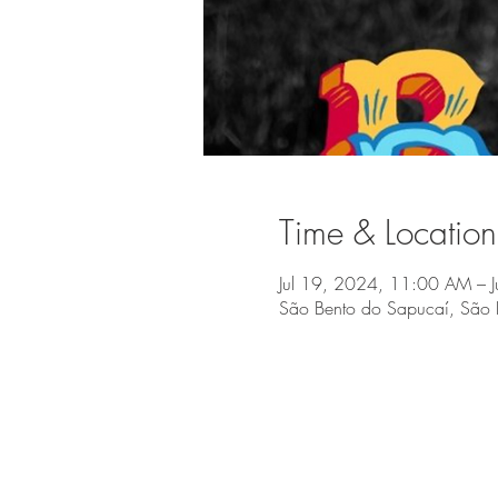
Time & Location
Jul 19, 2024, 11:00 AM – 
São Bento do Sapucaí, São 