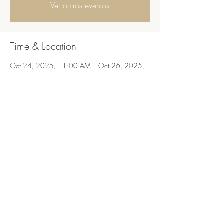
Ver outros eventos
Time & Location
Oct 24, 2025, 11:00 AM – Oct 26, 2025,
4:00 PM
São Bento do Sapucaí, São Bento do Sapucaí,
SP, 12490-000, Brasil
Share this event
São Bento do Sapucaí, Serra da Mantiqueira,
SP.