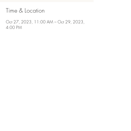
Time & Location
Oct 27, 2023, 11:00 AM – Oct 29, 2023,
4:00 PM
São Bento do Sapucaí, São Bento do Sapucaí,
SP, 12490-000, Brasil
Share this event
São Bento do Sapucaí, Serra da Mantiqueira,
SP.