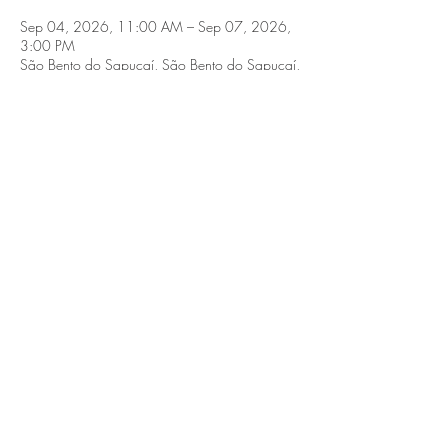
Sep 04, 2026, 11:00 AM – Sep 07, 2026,
3:00 PM
São Bento do Sapucaí, São Bento do Sapucaí,
SP, 12490-000, Brasil
Share this event
São Bento do Sapucaí, Serra da Mantiqueira,
SP.