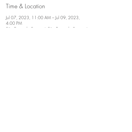
Time & Location
Jul 07, 2023, 11:00 AM – Jul 09, 2023,
4:00 PM
São Bento do Sapucaí, São Bento do Sapucaí,
SP, 12490-000, Brasil
Share this event
São Bento do Sapucaí, Serra da Mantiqueira,
SP.