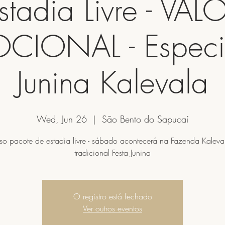
stadia Livre - VAL
IONAL - Especia
Junina Kalevala
Wed, Jun 26
  |  
São Bento do Sapucaí
o pacote de estadia livre - sábado acontecerá na Fazenda Kaleva
tradicional Festa Junina
O registro está fechado
Ver outros eventos