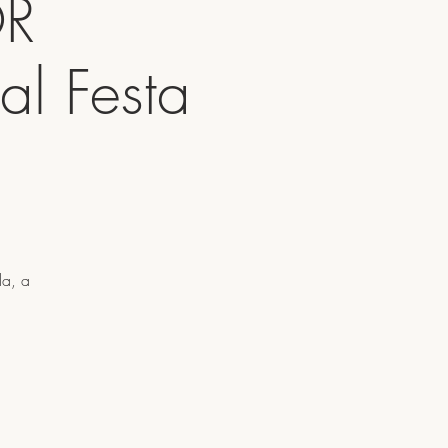
OR
l Festa
la, a