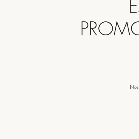
E
PROMOC
Noss