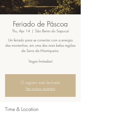
Feriado de Páscoa
Thu, Apr 14
  |  
São Bento do Sapucaí
Um feriado para se conectar com a energia
das montanhas, em uma das mais belas regiões
da Serra da Mantiqueira.
Vagas limitadas!
O registro está fechado
Ver outros eventos
Time & Location