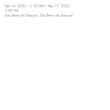
Apr 14, 2022, 11:00 AM – Apr 17, 2022,
3:00 PM
São Bento do Sapucaí, São Bento do Sapucaí,
SP, 12490-000, Brasil
Share this event
São Bento do Sapucaí, Serra da Mantiqueira,
SP.