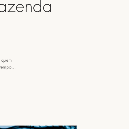
Fazenda
a quem
 tempo...