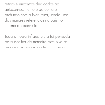
retiros e encontros dedicados ao
autoconhecimento e ao contato
profundo com a Natureza, sendo uma
das maiores referências no país no
turismo do bem-estar.
Toda a nossa infraestrutura foi pensada
para acolher de maneira exclusiva os
grupos que aqui encontram um lugar
seguro para suas imersões.
Fechamos a Fazenda Lila para retiros
que estejam alinhados com nossa visão
de mundo e práticas diárias .
CONFIRA A NOSSA AGENDA
DOS PROXIMOS EVENTOS
AQUI
PARA TRAZER SEU GRUPO OU
RETIRO NA FAZENDA LILA,
ENTRE