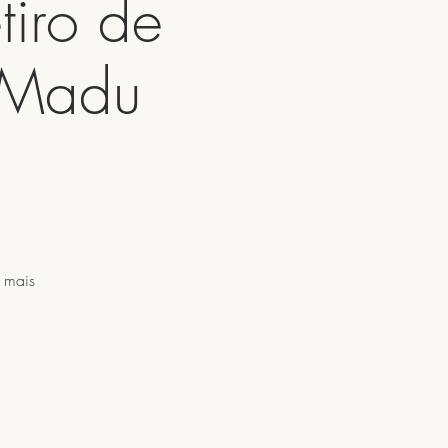
tiro de
m Madu
 mais