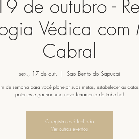
9 de outubro - Re
logia Védica co
Cabral
sex., 17 de out.
  |  
São Bento do Sapucaí
im de semana para você planejar suas metas, estabelecer as datas
potentes e ganhar uma nova ferramenta de trabalho!
O registro está fechado
Ver outros eventos