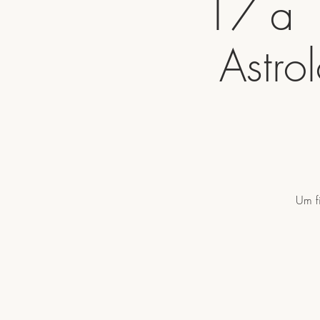
17 a 1
Astro
Um f