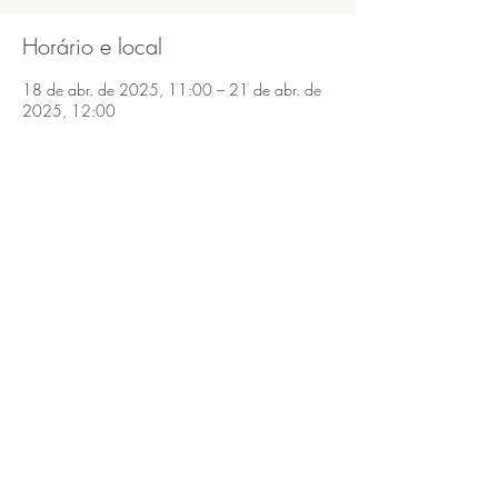
Horário e local
18 de abr. de 2025, 11:00 – 21 de abr. de
2025, 12:00
São Bento do Sapucaí, São Bento do Sapucaí,
SP, 12490-000, Brasil
Compartilhe esse evento
São Bento do Sapucaí, Serra da Mantiqueira,
SP.