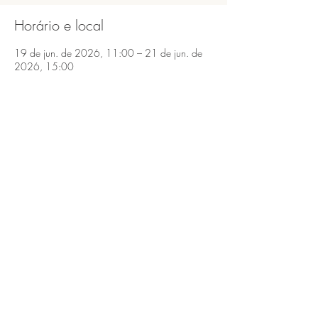
Horário e local
19 de jun. de 2026, 11:00 – 21 de jun. de
2026, 15:00
São Bento do Sapucaí, São Bento do Sapucaí,
SP, 12490-000, Brasil
Compartilhe esse evento
São Bento do Sapucaí, Serra da Mantiqueira,
SP.