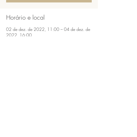
Horário e local
02 de dez. de 2022, 11:00 – 04 de dez. de
2022, 16:00
São Bento do Sapucaí, São Bento do Sapucaí,
SP, 12490-000, Brasil
Compartilhe esse evento
São Bento do Sapucaí, Serra da Mantiqueira,
SP.