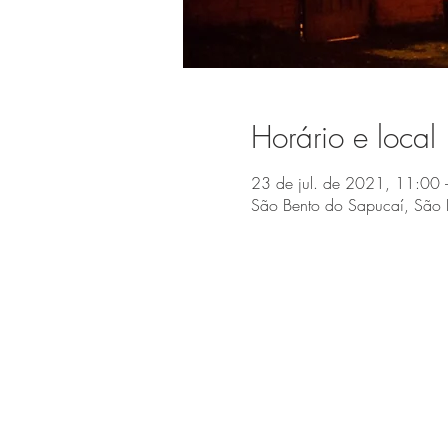
Horário e local
23 de jul. de 2021, 11:00 
São Bento do Sapucaí, São 