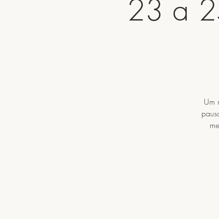
23 a 25
Um r
pausa
me