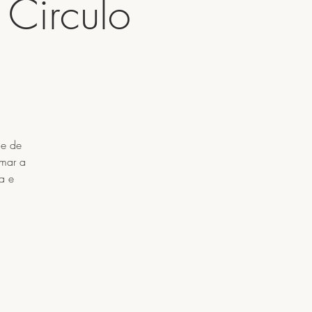
 Circulo
de de
lmar a
a e