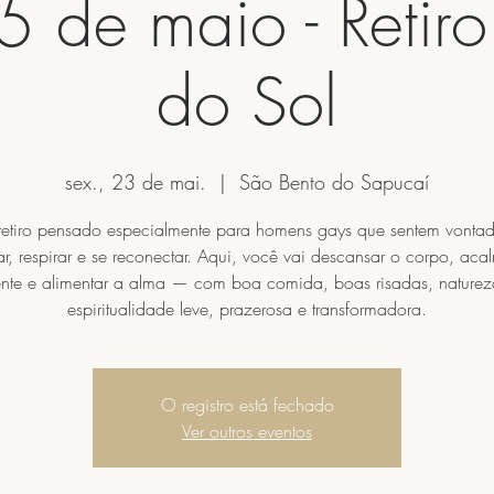
 de maio - Retiro
do Sol
sex., 23 de mai.
  |  
São Bento do Sapucaí
etiro pensado especialmente para homens gays que sentem vonta
r, respirar e se reconectar. Aqui, você vai descansar o corpo, aca
nte e alimentar a alma — com boa comida, boas risadas, naturez
espiritualidade leve, prazerosa e transformadora.
O registro está fechado
Ver outros eventos