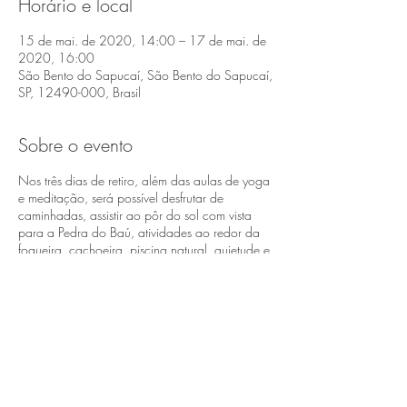
Horário e local
15 de mai. de 2020, 14:00 – 17 de mai. de
2020, 16:00
São Bento do Sapucaí, São Bento do Sapucaí,
SP, 12490-000, Brasil
Sobre o evento
Nos três dias de retiro, além das aulas de yoga
e meditação, será possível desfrutar de
caminhadas, assistir ao pôr do sol com vista
para a Pedra do Baú, atividades ao redor da
fogueira, cachoeira, piscina natural, quietude e
tempo livre para relaxar, ler um livro, além de
aproveitar a beleza que o local nos oferece
sem contar a alimentação vegetariana ahimsa
(do sânscrito, não violência). O retiro é para
todos, independente de praticantes ou não do
yoga.