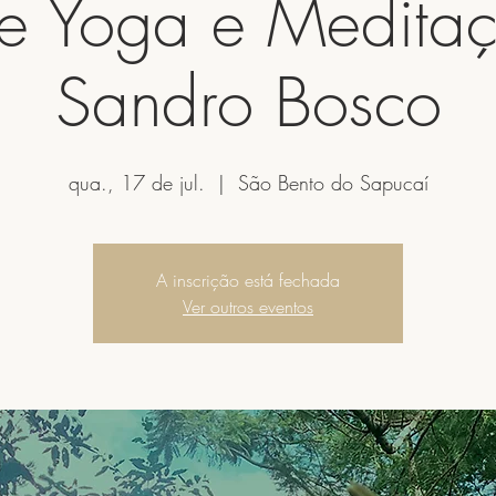
 de Yoga e Medita
Sandro Bosco
qua., 17 de jul.
  |  
São Bento do Sapucaí
A inscrição está fechada
Ver outros eventos