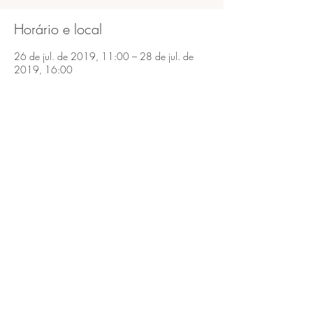
Horário e local
26 de jul. de 2019, 11:00 – 28 de jul. de
2019, 16:00
São Bento do Sapucaí, São Bento do Sapucaí,
SP, 12490-000, Brasil
Compartilhe esse evento
São Bento do Sapucaí, Serra da Mantiqueira,
SP.