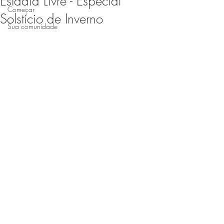
Estadia Livre - Especial
Começar
Solstício de Inverno
Sua comunidade