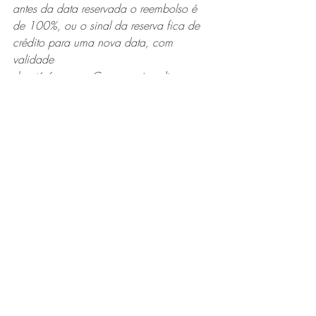
antes da data reservada o reembolso é
de 100%, ou o sinal da reserva fica de 
crédito para uma nova data, com 
validade
de até 6 meses. Caso precise alterar a 
data da reserva, avisando com 7 dias de
antecedência não há taxas. A partir da 
segunda alteração será cobrado 10% de
taxa.
Cancelamentos com menos de 7 dias do 
início da reserva não há devolução.
Agradecemos a compreensão.
A Rotina da Fazenda
Todo os dias as 7:30 temos a nossa 
ordenha que segue em seu manejo a 
filosofia Ahimsa - sem violência