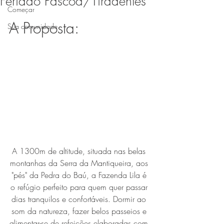
Feriado Páscoa/Tiradentes
Começar
A Proposta:
Sua comunidade
A 1300m de altitude, situada nas belas 
montanhas da Serra da Mantiqueira, aos 
"pés" da Pedra do Baú, a Fazenda Lila é 
o refúgio perfeito para quem quer passar 
dias tranquilos e confortáveis. Dormir ao 
som da natureza, fazer belos passeios e 
alimentar-se de refeições elaboradas com 