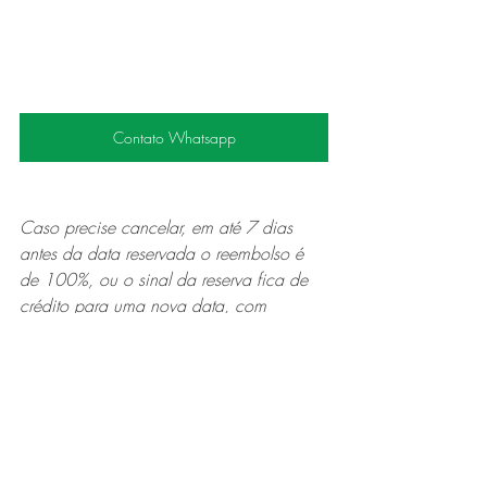
Contato Whatsapp
Caso precise cancelar, em até 7 dias 
antes da data reservada o reembolso é
de 100%, ou o sinal da reserva fica de 
crédito para uma nova data, com 
validade
de até 6 meses. Caso precise alterar a 
data da reserva, avisando com 7 dias de
antecedência não há taxas. A partir da 
segunda alteração será cobrado 10% de
taxa.