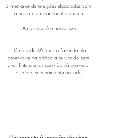
alimentar-se de refeições elaboradas com 
a nossa produção local orgânica.
 A natureza é o nosso luxo.
Há mais de 40 anos a Fazenda Lila 
desenvolve na prática a cultura do bem 
viver. Entendemos que não há bem-estar 
e saúde, sem harmonia no todo.
Um convite à imersão do viver 