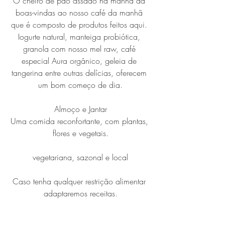
O cheiro de pão assado na manhã da 
boas-vindas ao nosso café da manhã 
que é composto de produtos feitos aqui. 
Iogurte natural, manteiga probiótica, 
granola com nosso mel raw, café 
especial Aura orgânico, geleia de 
tangerina entre outras delícias, oferecem 
um bom começo de dia.
Almoço e Jantar
Uma comida reconfortante, com plantas, 
flores e vegetais.
vegetariana, sazonal e local
Caso tenha qualquer restrição alimentar 
adaptaremos receitas.