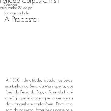
Feriado Corpus Christi
Começar
Atualizado:
27 de jan.
Sua comunidade
A Proposta:
A 1300m de altitude, situada nas belas 
montanhas da Serra da Mantiqueira, aos 
"pés" da Pedra do Baú, a Fazenda Lila é 
o refúgio perfeito para quem quer passar 
dias tranquilos e confortáveis. Dormir ao 
som da natureza, fazer belos passeios e 