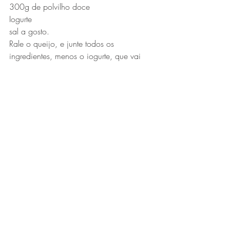
300g de polvilho doce 
Iogurte 
sal a gosto.
Rale o queijo, e junte todos os 
ingredientes, menos o iogurte, que vai 
aos poucos até dar o ponto de enrolar e 
fazer as bolinhas.
Asse em fogo médio por cerca de 20 
minutos.
Dica: Você pode fazer grandes 
quantidades e congelar ainda cru. Essa 
receita conserva muito bem.
São Bento do Sapucaí, Serra da Mantiqueira,
SP.