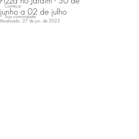
Pizza no Jardim - 30 de
Começar
junho a 02 de julho
Sua comunidade
Atualizado:
27 de jun. de 2023