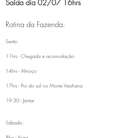
Saída dia 02/07 16hrs
Rotina da Fazenda:
Sexta:
11hrs - Chegada e acomodação
14hrs - Almoço
17hrs - Por do sol no Monte Varshana
19:30 - Jantar
Sábado:
8hrs - Yoga 